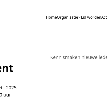
Menu
Home
Organisatie
Lid worden
Act
Kennismaken nieuwe led
ent
eb. 2025
0 uur