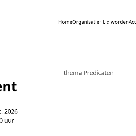
Menu
Home
Organisatie
Lid worden
Act
thema Predicaten
ent
t. 2026
0 uur